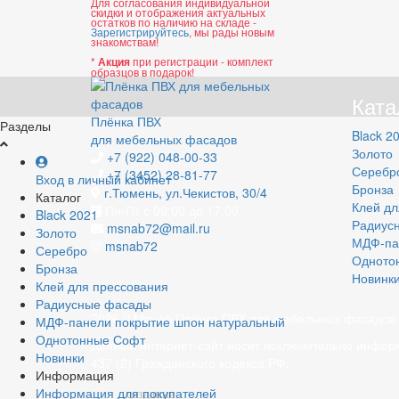
Для согласования индивидуальной
скидки и отображения актуальных
остатков по наличию на складе -
Зарегистрируйтесь
, мы рады новым
знакомствам!
*
при регистрации - комплект
Акция
образцов в подарок!
Ката
Плёнка ПВХ
Разделы
Black 2
для мебельных фасадов
Золото
+7 (922) 048-00-33
Серебр
+7 (3452) 28-81-77
Вход в личный кабинет
Бронза
г.Тюмень, ул.Чекистов, 30/4
Каталог
Клей дл
Пн-Пт с 09:00 до 17:00
Black 2021
Радиус
msnab72@mail.ru
Золото
МДФ-па
msnab72
Серебро
Одното
Бронза
Новинк
Клей для прессования
Радиусные фасады
2026
Мснаб Плёнка ПВХ для мебельных фасадов
МДФ-панели покрытие шпон натуральный
Однотонные Софт
Данный интернет-сайт носит исключительно инфор
Новинки
437 (2) Гражданского кодекса РФ.
Информация
Информация для покупателей
создание