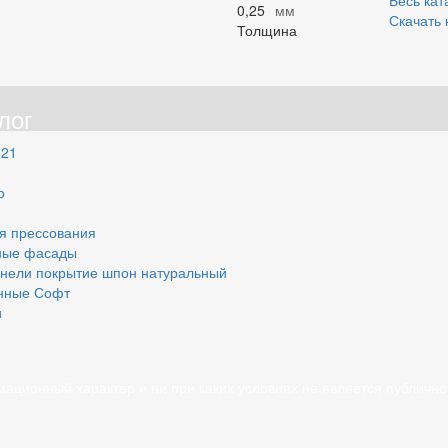
Весь кат
0,25
мм
Скачать 
Толщина
лог
021
о
я прессования
ные фасады
нели покрытие шпон натуральный
нные Софт
и
мационный характер и ни при каких условиях не является публич