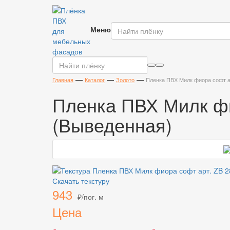
Плёнка
ПВХ
Меню
для
мебельных
фасадов
—
—
—
Главная
Каталог
Золото
Пленка ПВХ Милк фиора софт а
Пленка ПВХ Милк фи
(Выведенная)
Скачать текстуру
943
₽/пог. м
Цена