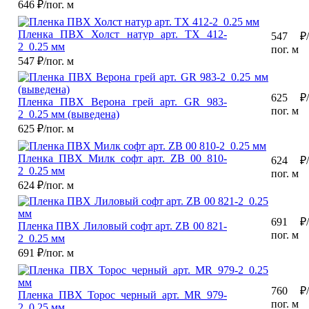
646
₽/пог. м
Пленка ПВХ Холст натур арт. TX 412-
547
₽/
2_0.25 мм
пог. м
547
₽/пог. м
625
₽/
Пленка ПВХ Верона грей арт. GR 983-
пог. м
2_0.25 мм (выведена)
625
₽/пог. м
Пленка ПВХ Милк софт арт. ZB 00 810-
624
₽/
2_0.25 мм
пог. м
624
₽/пог. м
691
₽/
Пленка ПВХ Лиловый софт арт. ZB 00 821-
пог. м
2_0.25 мм
691
₽/пог. м
760
₽/
Пленка ПВХ Торос черный арт. MR 979-
пог. м
2_0.25 мм