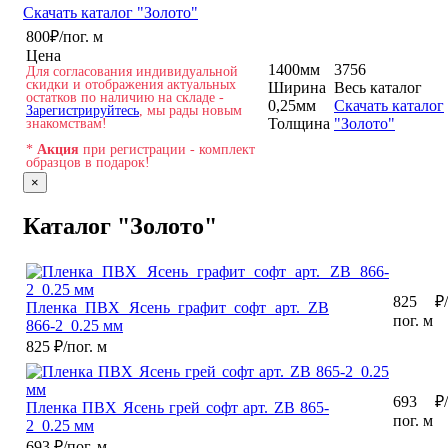
Скачать каталог "Золото"
800
₽/пог. м
Цена
1400
мм
37
56
Для согласования индивидуальной
скидки и отображения актуальных
Ширина
Весь каталог
остатков по наличию на складе -
0,25
мм
Скачать каталог
Зарегистрируйтесь
, мы рады новым
Толщина
"Золото"
знакомствам!
*
Акция
при регистрации - комплект
образцов в подарок!
×
Каталог "Золото"
825
₽/
Пленка ПВХ Ясень графит софт арт. ZB
пог. м
866-2_0.25 мм
825
₽/пог. м
693
₽/
Пленка ПВХ Ясень грей софт арт. ZB 865-
пог. м
2_0.25 мм
693
₽/пог. м