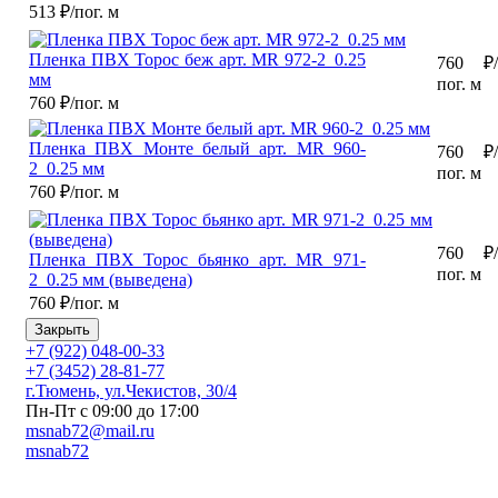
513
₽/пог. м
Пленка ПВХ Торос беж арт. MR 972-2_0.25
760
₽/
мм
пог. м
760
₽/пог. м
Пленка ПВХ Монте белый арт. MR 960-
760
₽/
2_0.25 мм
пог. м
760
₽/пог. м
760
₽/
Пленка ПВХ Торос бьянко арт. MR 971-
пог. м
2_0.25 мм (выведена)
760
₽/пог. м
Закрыть
+7 (922) 048-00-33
+7 (3452) 28-81-77
г.Тюмень, ул.Чекистов, 30/4
Пн-Пт с 09:00 до 17:00
msnab72@mail.ru
msnab72