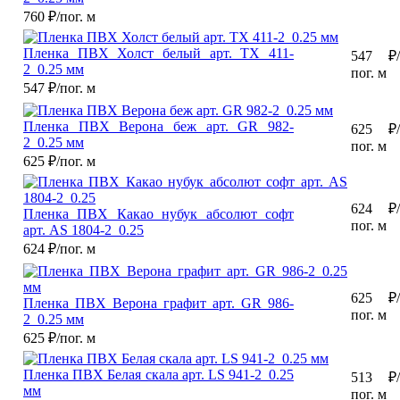
760
₽/пог. м
Пленка ПВХ Холст белый арт. TX 411-
547
₽/
2_0.25 мм
пог. м
547
₽/пог. м
Пленка ПВХ Верона беж арт. GR 982-
625
₽/
2_0.25 мм
пог. м
625
₽/пог. м
624
₽/
Пленка ПВХ Какао нубук абсолют софт
пог. м
арт. AS 1804-2_0.25
624
₽/пог. м
625
₽/
Пленка ПВХ Верона графит арт. GR 986-
пог. м
2_0.25 мм
625
₽/пог. м
Пленка ПВХ Белая скала арт. LS 941-2_0.25
513
₽/
мм
пог. м