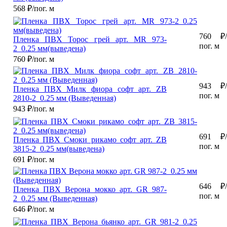
568
₽/пог. м
760
₽/
Пленка ПВХ Торос грей арт. MR 973-
пог. м
2_0.25 мм(выведена)
760
₽/пог. м
943
₽/
Пленка ПВХ Милк фиора софт арт. ZB
пог. м
2810-2_0.25 мм (Выведенная)
943
₽/пог. м
691
₽/
Пленка ПВХ Смоки рикамо софт арт. ZB
пог. м
3815-2_0.25 мм(выведена)
691
₽/пог. м
646
₽/
Пленка ПВХ Верона мокко арт. GR 987-
пог. м
2_0.25 мм (Выведенная)
646
₽/пог. м