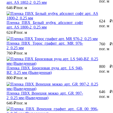
пог. м
арт. AS 1802-2_0.25 мм
646
₽/пог. м
624
₽/
Пленка ПВХ Белый нубук абсолют софт
пог. м
арт. AS 1800-2_0.25 мм
624
₽/пог. м
Пленка ПВХ Торос графит арт. MR 976-
760
₽/
2_0.25 мм
пог. м
760
₽/пог. м
800
₽/
Пленка ПВХ Бронзовая руда арт. LS 940-
пог. м
BZ_0.25 мм (Выведенная)
800
₽/пог. м
646
₽/
Пленка ПВХ Венеция мокко арт. GR 997-
пог. м
2_0.25 мм (Выведенная)
646
₽/пог. м