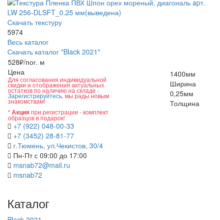
Скачать текстуру
59
74
Весь каталог
Скачать каталог "Black 2021"
528
₽/пог. м
Цена
1400
мм
Для согласования индивидуальной
Ширина
скидки и отображения актуальных
остатков по наличию на складе -
0,25
мм
Зарегистрируйтесь
, мы рады новым
знакомствам!
Толщина
*
при регистрации - комплект
Акция
образцов в подарок!
+7 (922) 048-00-33
+7 (3452) 28-81-77
г.Тюмень, ул.Чекистов, 30/4
Пн-Пт с 09:00 до 17:00
msnab72@mail.ru
msnab72
Каталог
Black 2021