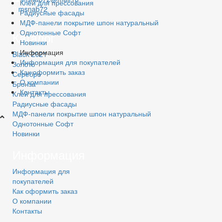
Клей для прессования
msnab72
Радиусные фасады
МДФ-панели покрытие шпон натуральный
Однотонные Софт
Каталог
Новинки
Информация
Black 2021
Информация для покупателей
Золото
Как оформить заказ
Серебро
О компании
Бронза
Контакты
Клей для прессования
Радиусные фасады
МДФ-панели покрытие шпон натуральный
Однотонные Софт
Новинки
Информация
Информация для
покупателей
Как оформить заказ
О компании
Контакты