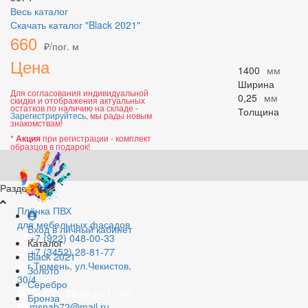
Весь каталог
Скачать каталог "Black 2021"
660
₽/пог. м
Цена
1400
мм
Ширина
Для согласования индивидуальной
0,25
мм
скидки и отображения актуальных
остатков по наличию на складе -
Толщина
Зарегистрируйтесь
, мы рады новым
знакомствам!
*
при регистрации - комплект
Акция
образцов в подарок!
Разделы
Плёнка ПВХ
для мебельных фасадов
Вход в личный кабинет
+7 (922) 048-00-33
Каталог
+7 (3452) 28-81-77
Black 2021
г.Тюмень, ул.Чекистов,
Золото
30/4
Серебро
Пн-Пт с 09:00 до 17:00
Бронза
msnab72@mail.ru