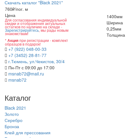
Скачать каталог "Black 2021"
760
₽/пог. м
Цена
1400
мм
Для согласования индивидуальной
Ширина
скидки и отображения актуальных
остатков по наличию на складе -
0,25
мм
Зарегистрируйтесь
, мы рады новым
знакомствам!
Толщина
*
при регистрации - комплект
Акция
образцов в подарок!
+7 (922) 048-00-33
+7 (3452) 28-81-77
г.Тюмень, ул.Чекистов, 30/4
Пн-Пт с 09:00 до 17:00
msnab72@mail.ru
msnab72
Каталог
Black 2021
Золото
Серебро
Бронза
Клей для прессования